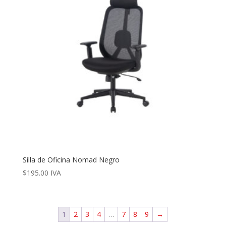
Silla de Oficina Nomad Negro
$
195.00
IVA
1
2
3
4
…
7
8
9
→