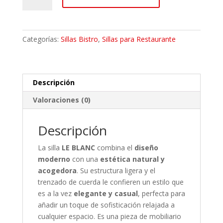
Le
Blanc
Blanco
Categorías:
Sillas Bistro
,
Sillas para Restaurante
con
café
cantidad
Descripción
Valoraciones (0)
Descripción
La silla
LE BLANC
combina el
diseño
moderno
con una
estética natural y
acogedora
. Su estructura ligera y el
trenzado de cuerda le confieren un estilo que
es a la vez
elegante y casual
, perfecta para
añadir un toque de sofisticación relajada a
cualquier espacio. Es una pieza de mobiliario