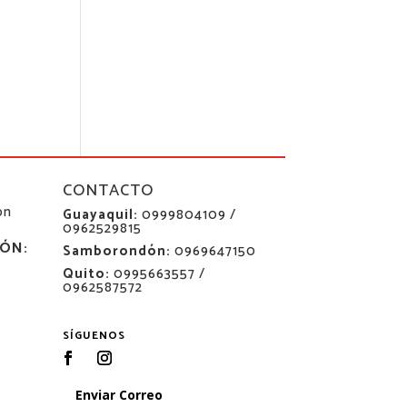
CONTACTO
ón
Guayaquil:
0999804109 /
0962529815
ÓN:
Samborondón:
0969647150
Quito:
0995663557 /
0962587572
SÍGUENOS
Enviar Correo