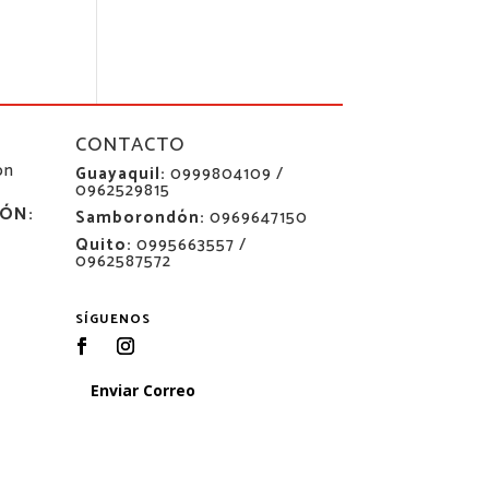
CONTACTO
ón
Guayaquil:
0999804109 /
0962529815
ÓN:
Samborondón:
0969647150
Quito:
0995663557 /
0962587572
SÍGUENOS
Enviar Correo