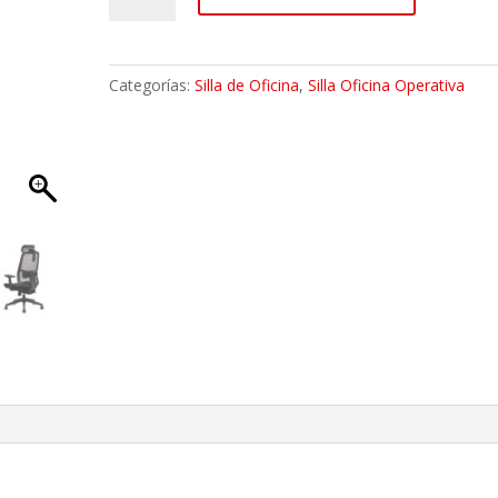
Oficina
Proark
Negro
Categorías:
Silla de Oficina
,
Silla Oficina Operativa
cantidad