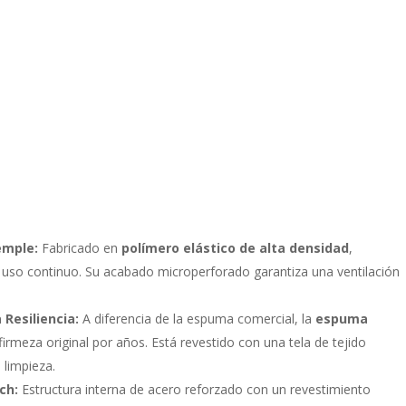
emple:
Fabricado en
polímero elástico de alta densidad
,
r uso continuo. Su acabado microperforado garantiza una ventilación
Resiliencia:
A diferencia de la espuma comercial, la
espuma
rmeza original por años. Está revestido con una tela de tejido
l limpieza.
ch:
Estructura interna de acero reforzado con un revestimiento