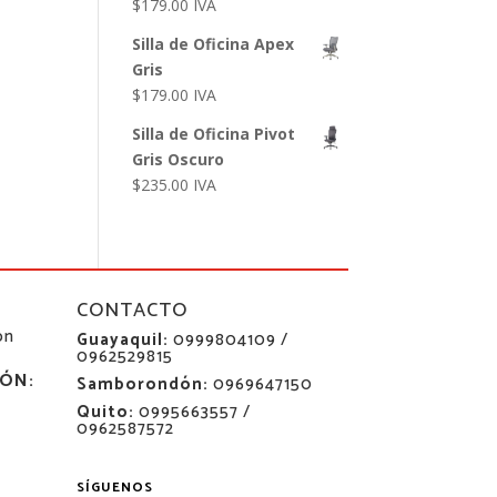
$
179.00
IVA
Silla de Oficina Apex
Gris
$
179.00
IVA
Silla de Oficina Pivot
Gris Oscuro
$
235.00
IVA
CONTACTO
ón
Guayaquil:
0999804109 /
0962529815
ÓN:
Samborondón:
0969647150
Quito:
0995663557 /
0962587572
SÍGUENOS