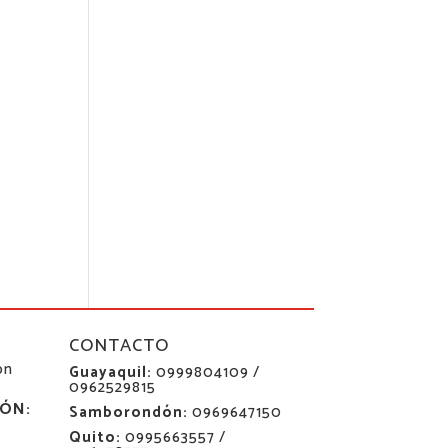
CONTACTO
ón
Guayaquil:
0999804109 /
0962529815
ÓN:
Samborondón:
0969647150
Quito:
0995663557 /