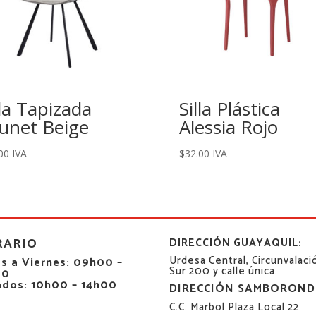
lla Tapizada
Silla Plástica
unet Beige
Alessia Rojo
00
IVA
$
32.00
IVA
RARIO
DIRECCIÓN GUAYAQUIL:
Urdesa Central, Circunvalaci
s a Viernes: 09h00 –
Sur 200 y calle única.
00
ados: 10h00 – 14h00
DIRECCIÓN SAMBOROND
C.C. Marbol Plaza Local 22