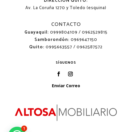
DIRECCIÓN QUITO:
Av. La Coruña 1270 y Toledo (esquina)
CONTACTO
Guayaquil:
0999804109 / 0962529815
Samborondón:
0969647150
Quito:
0995663557 / 0962587572
SÍGUENOS
Enviar Correo
1