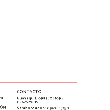
CONTACTO
ón
Guayaquil:
0999804109 /
0962529815
ÓN:
Samborondón:
0969647150