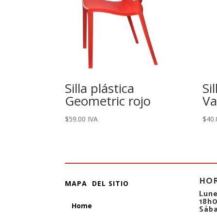
Silla plástica
Si
Geometric rojo
Va
$
59.00
IVA
$
40.
HO
MAPA DEL SITIO
Lune
18h
Home
Sáb