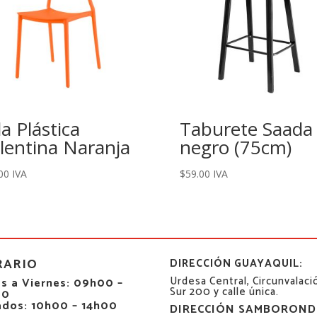
lla Plástica
Taburete Saada
lentina Naranja
negro (75cm)
00
IVA
$
59.00
IVA
RARIO
DIRECCIÓN GUAYAQUIL:
Urdesa Central, Circunvalaci
s a Viernes: 09h00 –
Sur 200 y calle única.
00
ados: 10h00 – 14h00
DIRECCIÓN SAMBOROND