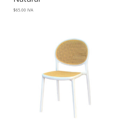
$
65.00
IVA